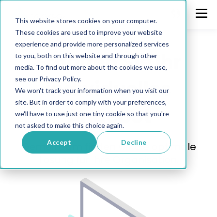
This website stores cookies on your computer.
These cookies are used to improve your website
experience and provide more personalized services
Erhalten Sie Ihr
to you, both on this website and through other
media. To find out more about the cookies we use,
see our Privacy Policy.
individuelles
We won't track your information when you visit our
site. But in order to comply with your preferences,
Angebot
we'll have to use just one tiny cookie so that you're
not asked to make this choice again.
Accept
Decline
Gemeinsam finden wir die optimale
Lösung für Ihre Organisation.