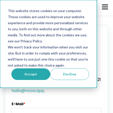
This website stores cookies on your computer.
These cookies are used to improve your website
experience and provide more personalized services
to you, both on this website and through other
media. To find out more about the cookies we use,
Kontaktieren Sie
see our Privacy Policy.
We won't track your information when you visit our
uns
site. But in order to comply with your preferences,
we'll have to use just one tiny cookie so that you're
not asked to make this choice again.
Schreiben Sie uns gerne Ihre Frage oder
Nachricht über das Formular.
Accept
Decline
Sie erreichen uns auch telefonisch unter 0621
37909067 oder per E-Mail an
hallo@nooa.app
.
E-Mail
*