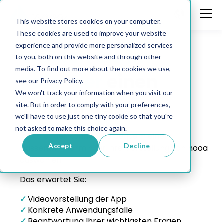
This website stores cookies on your computer.
These cookies are used to improve your website
nooa in Aktion erleben.
experience and provide more personalized services
Wählen Sie im
to you, both on this website and through other
media. To find out more about the cookies we use,
Kalender
einen
see our Privacy Policy.
We won't track your information when you visit our
Termin aus
site. But in order to comply with your preferences,
we'll have to use just one tiny cookie so that you're
not asked to make this choice again.
Im Kalender können Sie bequem einen
Accept
Decline
passenden Termin für Ihre Vorstellung von nooa
auswählen.
Das erwartet Sie:
✓
Videovorstellung der App
✓
Konkrete Anwendungsfälle
✓
Beantwortung Ihrer wichtigsten Fragen