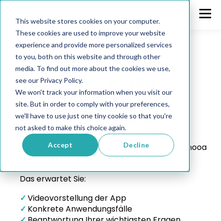
This website stores cookies on your computer.
These cookies are used to improve your website
nooa in Aktion erleben.
experience and provide more personalized services
Wählen Sie im
to you, both on this website and through other
media. To find out more about the cookies we use,
Kalender
einen
see our Privacy Policy.
We won't track your information when you visit our
Termin aus
site. But in order to comply with your preferences,
we'll have to use just one tiny cookie so that you're
not asked to make this choice again.
Im Kalender können Sie bequem einen
Accept
Decline
passenden Termin für Ihre Vorstellung von nooa
auswählen.
Das erwartet Sie:
✓
Videovorstellung der App
✓
Konkrete Anwendungsfälle
✓
Beantwortung Ihrer wichtigsten Fragen