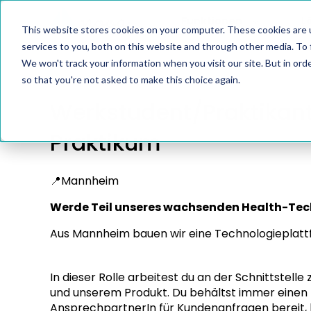
Funktionen
L
This website stores cookies on your computer. These cookies are 
services to you, both on this website and through other media. To 
We won't track your information when you visit our site. But in orde
so that you're not asked to make this choice again.
Werkstudent/Praktikan
Praktikum
📍Mannheim
Werde Teil unseres wachsenden Health-Tech
Aus Mannheim bauen wir eine Technologieplattfo
In dieser Rolle arbeitest du an der Schnittstel
und unserem Produkt. Du behältst immer einen k
AnsprechpartnerIn für Kundenanfragen bereit, b