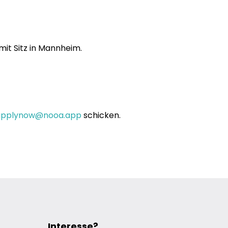
it Sitz in Mannheim.
applynow@nooa.app
schicken.
Interesse?