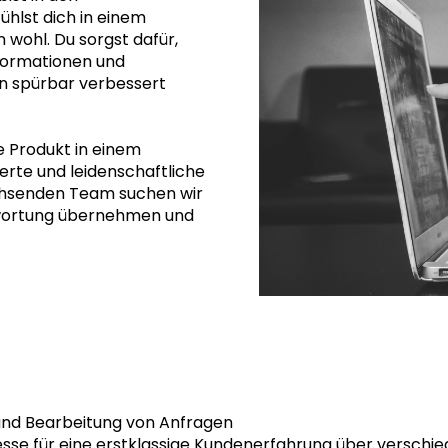
hlst dich in einem
ohl. Du sorgst dafür,
nformationen und
ben spürbar verbessert
e Produkt in einem
rte und leidenschaftliche
hsenden Team suchen wir
twortung übernehmen und
und Bearbeitung von Anfragen
se für eine erstklassige Kundenerfahrung über verschi