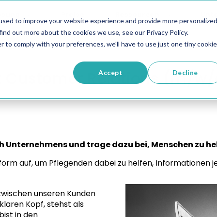
ösung
Preise
Ressourcen
Unt
used to improve your website experience and provide more personalize
find out more about the cookies we use, see our Privacy Policy.
r to comply with your preferences, we'll have to use just one tiny cookie
t Customer Relations (m/w
Accept
Decline
 Unternehmens und trage dazu bei, Menschen zu hel
rm auf, um Pflegenden dabei zu helfen, Informationen jed
le zwischen unseren Kunden
laren Kopf, stehst als
ist in den