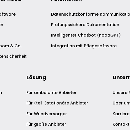
oftware
Datenschutzkonforme Kommunikati
er
Prüfungssichere Dokumentation
Intelligenter Chatbot (nooaGPT)
Zoom & Co.
Integration mit Pflegesoftware
ensicherheit
Lösung
Unter
n
Für ambulante Anbieter
Unsere 
Für (teil-)stationäre Anbieter
Über un
Für Wundversorger
Karriere
Für große Anbieter
Kontakt