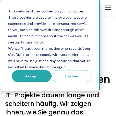
This website stores cookies on your computer.
These cookies are used to improve your website
experience and provide more personalized services
to you, both on this website and through other
media. To find out more about the cookies we use,
Software
see our Privacy Policy.
Wie Sie das
We won't track your information when you visit our
site. But in order to comply with your preferences,
Scheitern Ihres IT-
we'll have to use just one tiny cookie so that you're
not asked to make this choice again.
Projektes vermeiden
Accept
Decline
IT-Projekte dauern lange und
scheitern häufig. Wir zeigen
Ihnen, wie Sie genau das