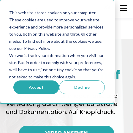
This website stores cookies on your computer.
These cookies are used to improve your website
experience and provide more personalized services
to you, both on this website and through other
media. To find out more about the cookies we use,
Pflegen statt Schreiben.
see our Privacy Policy.
Der Arbeitsplatz für
We won't track your information when you visit our
site. But in order to comply with your preferences,
Wohngemeinschaft
we'll have to use just one tiny cookie so that you're
not asked to make this choice again.
en
Accept
Decline
nooa schafft Zeit für Pflegekräfte und
Verwaltung durch weniger Bürokratie
und Dokumentation. Auf Knopfdruck.