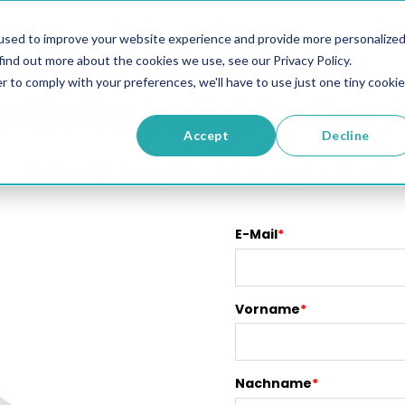
ösung
Preise
Ressourcen
Unt
used to improve your website experience and provide more personalize
find out more about the cookies we use, see our Privacy Policy.
r to comply with your preferences, we'll have to use just one tiny cookie
n Sie Ihr individuelles
Accept
Decline
 finden wir die optimale Lösung für Ihre Org
E-Mail
*
Vorname
*
Nachname
*