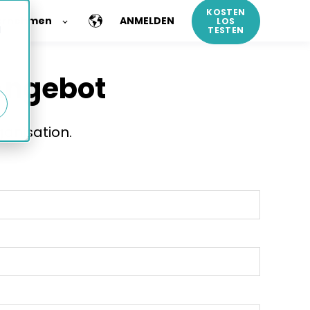
KOSTEN
ernehmen
ANMELDEN
LOS
d
TESTEN
 Angebot
anisation.