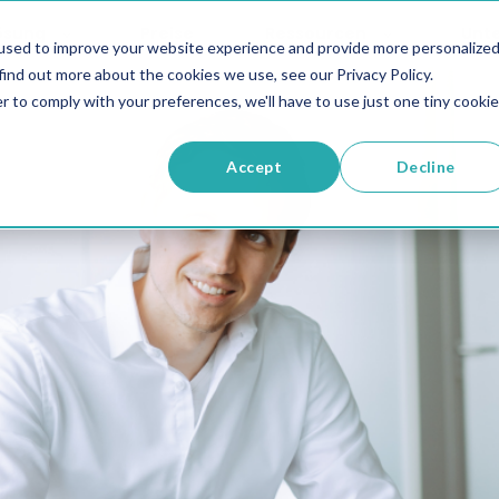
ösung
Preise
Ressourcen
Unt
used to improve your website experience and provide more personalize
find out more about the cookies we use, see our Privacy Policy.
r to comply with your preferences, we'll have to use just one tiny cookie
Accept
Decline