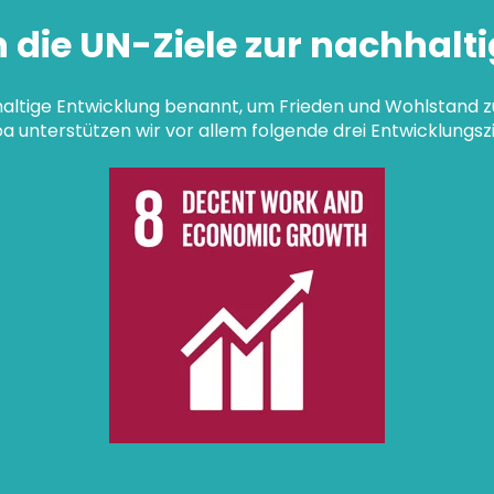
n die UN-Ziele zur nachhalt
haltige Entwicklung benannt, um Frieden und Wohlstand z
a unterstützen wir vor allem folgende drei Entwicklungszi