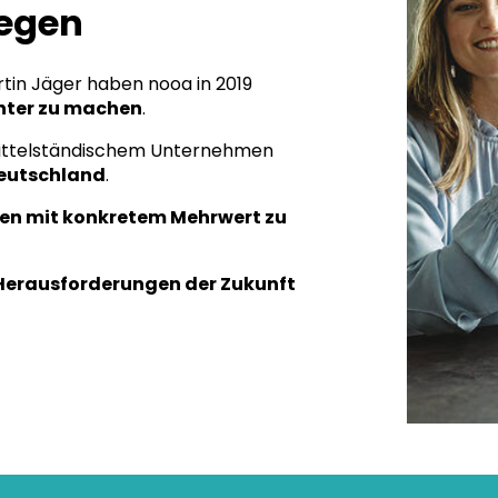
egen
rtin Jäger haben nooa in 2019
chter zu machen
.
 mittelständischem Unternehmen
Deutschland
.
en mit konkretem Mehrwert zu
e Herausforderungen der Zukunft