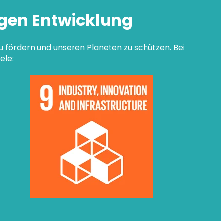
igen Entwicklung
u fördern und unseren Planeten zu schützen. Bei
ele: