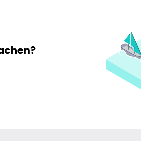
machen?
.